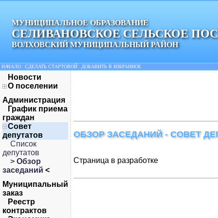
МУНИЦИПАЛЬНОЕ ОБРАЗОВАНИЕ
СЕЛИВАНОВСКОЕ СЕЛЬСКОЕ ПО
ВОЛХОВСКИЙ МУНИЦИПАЛЬНЫЙ РАЙОН
НАЧАЛО
|
СДЕЛАТЬ СТАРТОВОЙ
|
ДОБАВИТЬ В ИЗБРАННОЕ
Новости
О поселении
Администрация
График приема
граждан
Совет
ОБЗОР ЗАСЕДАНИЙ - СОВЕТ ДЕ
депутатов
Список
депутатов
Страница в разработке
>
Обзор
заседаний
<
Муниципальный
заказ
Реестр
контрактов