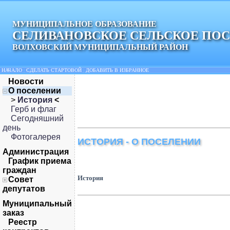
МУНИЦИПАЛЬНОЕ ОБРАЗОВАНИЕ
СЕЛИВАНОВСКОЕ СЕЛЬСКОЕ ПО
ВОЛХОВСКИЙ МУНИЦИПАЛЬНЫЙ РАЙОН
НАЧАЛО
|
СДЕЛАТЬ СТАРТОВОЙ
|
ДОБАВИТЬ В ИЗБРАННОЕ
Новости
О поселении
>
История
<
Герб и флаг
Сегодняшний
день
Фотогалерея
ИСТОРИЯ - О ПОСЕЛЕНИИ
Администрация
График приема
граждан
История
Совет
депутатов
Муниципальный
заказ
Реестр