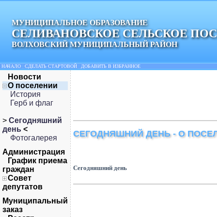
МУНИЦИПАЛЬНОЕ ОБРАЗОВАНИЕ
СЕЛИВАНОВСКОЕ СЕЛЬСКОЕ ПО
ВОЛХОВСКИЙ МУНИЦИПАЛЬНЫЙ РАЙОН
НАЧАЛО
|
СДЕЛАТЬ СТАРТОВОЙ
|
ДОБАВИТЬ В ИЗБРАННОЕ
Новости
О поселении
История
Герб и флаг
>
Сегодняшний
день
<
СЕГОДНЯШНИЙ ДЕНЬ - О ПОСЕ
Фотогалерея
Администрация
График приема
Сегодняшний день
граждан
Совет
депутатов
Муниципальный
заказ